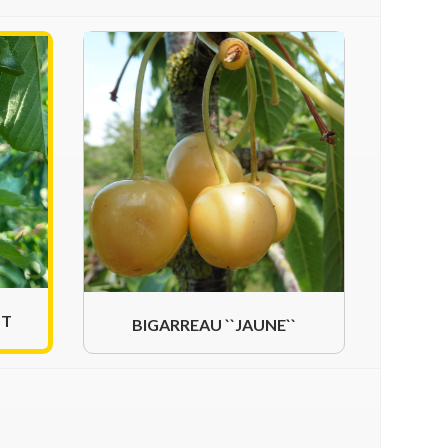
ST
BIGARREAU ``JAUNE``